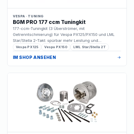
VESPA · TUNING
BGM PRO 177 ccm Tuningkit
177-ccm-Tuningkit (3 Überströmer, mit
Getrenntschmierung) für Vespa PX125/PX150 und LML
Star/Stella 2-Takt: spürbar mehr Leistung und
Drehmoment im alltagstauglichen Touren-Setup – Plug-
Vespa PX125
Vespa PX150
LML Star/Stella 2T
&-Play-Montage.
IM SHOP ANSEHEN