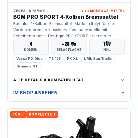
VESPA · BREMSE
●●○
MONTAGE: MITTEL
BGM PRO SPORT 4‑Kolben Bremssattel
Radialer 4-Kolben-Bremssattel (Made in Italy) für die
Vorderradbremse klassischer Vespa-Modelle mit
Scheibenbremse. Der bgm PRO SPORT ersetzt den
serienmäßigen Sattel, bietet rund 28 % mehr Belagfläche
4
+28 %
TÜV
und damit deutlich mehr Bremskraft bei besser
KOLBEN
BELAGFLÄCHE
INKL.
dosierbarem Bremsverhalten. Ein TÜV-Teilegutachten
Vespa PX Disc
T5 125
PK XL
LML Star/Stella
liegt bei – legal und kraftvoll. Für die Montage wird ein
CNC-Adapter benötigt (separat oder im Komplettkit).
Grimeca NT
ALLE DETAILS & KOMPATIBILITÄT
IM SHOP ANSEHEN
TÜV ✓
KOMPLETTKIT