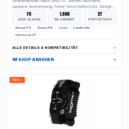
Straßeneinsatz nach JASO FC: extrem raucharm,
saubere Verbrennung, hoher Verschleißschutz. Geeignet
für Selbstmischer, Getrenntschmierung per Ölpumpe und
FC
1.000
2T
Einspritzsysteme – die Alltagsempfehlung für luftgekühlte
JASO-KLASSE
ML GEBINDE
SYNTHETISCH
Vespa- und Lambretta-Motoren. Für Rennmotoren mit
Vespa PX
Vespa PK
Cosa
Lambretta
maximaler thermischer Belastung gibt es das
vollsynthetische
Universal 2T
BGM PRO RACE
.
ALLE DETAILS & KOMPATIBILITÄT
IM SHOP ANSEHEN
TÜV ✓