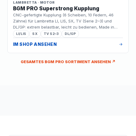
LAMBRETTA · MOTOR
BGM PRO Superstrong Kupplung
CNC-gefertigte Kupplung (6 Scheiben, 10 Federn, 46
Zähne) für Lambretta LI, LIS, SX, TV (Serie 2–3) und
DL/GP: extrem belastbar, leicht zu bedienen, Made in
Germany – ideal für Tuning-Motoren.
LI/LIS
SX
TV S2–3
DL/GP
IM SHOP ANSEHEN
GESAMTES BGM PRO SORTIMENT ANSEHEN ↗