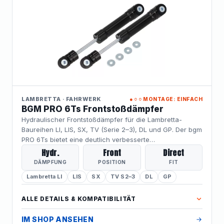
LAMBRETTA · FAHRWERK
●○○
MONTAGE: EINFACH
BGM PRO 6Ts Frontstoßdämpfer
Hydraulischer Frontstoßdämpfer für die Lambretta-
Baureihen LI, LIS, SX, TV (Serie 2–3), DL und GP. Der bgm
PRO 6Ts bietet eine deutlich verbesserte
Dämpfungscharakteristik mit kontrolliertem
Hydr.
Front
Direct
Ansprechverhalten bei schnellen Richtungswechseln
DÄMPFUNG
POSITION
FIT
und Unebenheiten – ein Sicherheits- und Komfort-
Lambretta LI
LIS
SX
TV S2–3
DL
GP
Upgrade, das besonders bei höheren Geschwindigkeiten
spürbar wird.
ALLE DETAILS & KOMPATIBILITÄT
IM SHOP ANSEHEN