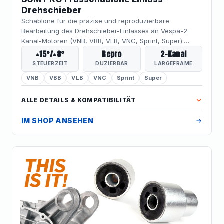
Drehschieber
Schablone für die präzise und reproduzierbare
Bearbeitung des Drehschieber-Einlasses an Vespa-2-
Kanal-Motoren (VNB, VBB, VLB, VNC, Sprint, Super).
Erweitert die Einlasssteuerzeit definiert um +15° vor OT /
+15°/+8°
Repro
2-Kanal
+8° nach OT – für mehr Drehmoment und Leistung ohne
STEUERZEIT
DUZIERBAR
LARGEFRAME
Freihand-Fräsen, mit konsistenten Ergebnissen bei jedem
VNB
VBB
VLB
VNC
Sprint
Super
Motor.
ALLE DETAILS & KOMPATIBILITÄT
IM SHOP ANSEHEN