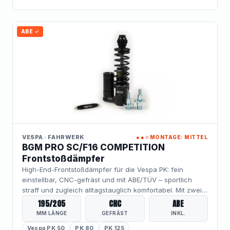
ABE ✓
VESPA · FAHRWERK
●●○
MONTAGE: MITTEL
BGM PRO SC/F16 COMPETITION
Frontstoßdämpfer
High-End-Frontstoßdämpfer für die Vespa PK: fein
einstellbar, CNC-gefräst und mit ABE/TÜV – sportlich
straff und zugleich alltagstauglich komfortabel. Mit zwei
Einbaulängen (195 mm + 205 mm) deckt der SC/F16
195/205
CNC
ABE
COMPETITION unterschiedliche Setups ab und bringt
MM LÄNGE
GEFRÄST
INKL.
Lenkpräzision und Kurvenstabilität auf ein neues Niveau.
Vespa PK 50
PK 80
PK 125