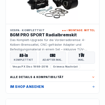
VESPA · KOMPLETTKIT
●●○
MONTAGE: MITTEL
BGM PRO SPORT Radialbremskit
Das Komplett-Upgrade für die Vorderradbremse: 4-
Kolben-Bremssattel, CNC-gefräster Adapter und
Befestigungsmaterial in einem Set – inklusive TÜV-
Teilegutachten. Im Vergleich zum Einzelkauf entfällt die
All-in
CNC
TÜV
separate Adapter-Beschaffung, was den Umbau
KOMPLETTKIT
ADAPTER INKL.
INKL.
vereinfacht und Kompatibilitätsprobleme ausschließt. Für
Vespa PX Disc 1998–2016
Grimeca Nachrüst
Vespa PX Disc (1998–2016) und Grimeca-Nachrüst-
Scheibenbremsen.
ALLE DETAILS & KOMPATIBILITÄT
IM SHOP ANSEHEN