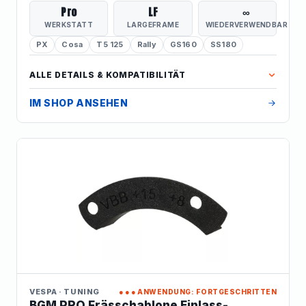
bei Motorrevision, Kurbelwellentausch oder
Pro
LF
∞
Lagerwechsel – verhindert das Verkanten der Welle und
WERKSTATT
LARGEFRAME
WIEDERVERWENDBAR
schützt Lager und Wellendichtringe vor Beschädigung.
PX
Cosa
T5 125
Rally
GS160
SS180
Werkstatt-Qualität für Profis und ambitionierte Schrauber.
ALLE DETAILS & KOMPATIBILITÄT
IM SHOP ANSEHEN
VESPA · TUNING
●●●
ANWENDUNG: FORTGESCHRITTEN
BGM PRO Frässchablone Einlass-