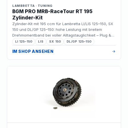
LAMBRETTA · TUNING
BGM PRO MRB-RaceTour RT 195
Zylinder-Kit
Zylinder-Kit mit 195 ccm für Lambretta LI/LIS 125–150, SX
150 und DL/GP 125–150: hohe Leistung mit breitem
Drehmomentband bei voller Alltagstauglichkeit – Plug &
Play ohne Rahmenanpassung.
LI 125–150
LIS
SX 150
DL/GP 125–150
IM SHOP ANSEHEN