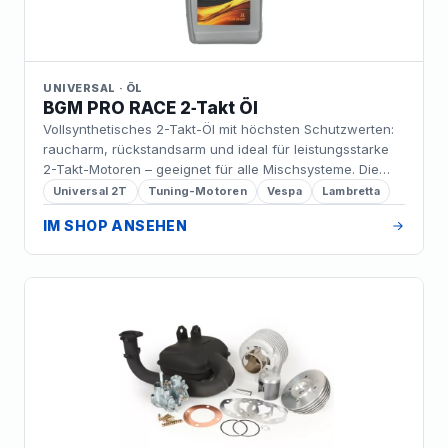
UNIVERSAL · ÖL
BGM PRO RACE 2‑Takt Öl
Vollsynthetisches 2-Takt-Öl mit höchsten Schutzwerten:
raucharm, rückstandsarm und ideal für leistungsstarke
2-Takt-Motoren – geeignet für alle Mischsysteme. Die
erste Wahl, wenn dein Motor mehr leisten muss als Serie.
Universal 2T
Tuning-Motoren
Vespa
Lambretta
IM SHOP ANSEHEN