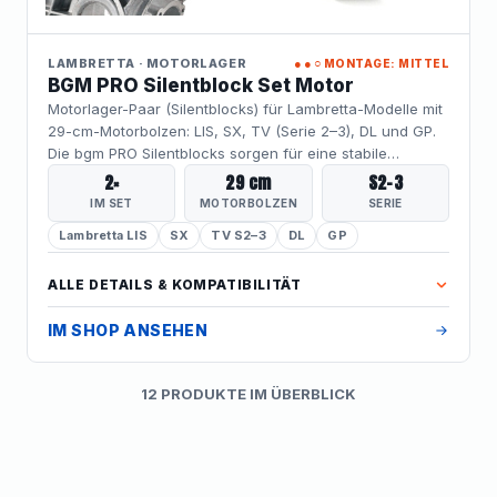
LAMBRETTA · MOTORLAGER
●●○
MONTAGE: MITTEL
BGM PRO Silentblock Set Motor
Motorlager-Paar (Silentblocks) für Lambretta-Modelle mit
29-cm-Motorbolzen: LIS, SX, TV (Serie 2–3), DL und GP.
Die bgm PRO Silentblocks sorgen für eine stabile
Motoraufhängung bei effektiver Vibrationsdämpfung –
2×
29 cm
S2–3
der klassische Verschleißtausch bei ausgeschlagenen
IM SET
MOTORBOLZEN
SERIE
Original-Lagern und die solide Basis für
Lambretta LIS
SX
TV S2–3
DL
GP
leistungsgesteigerte Motoren.
ALLE DETAILS & KOMPATIBILITÄT
IM SHOP ANSEHEN
12 PRODUKTE IM ÜBERBLICK